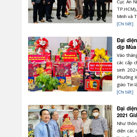
Cục An Ni
TP.HCM),
Minh và T
[Chi tiết]
Đại diệ
dịp Mùa
Vào tháng
các cấp 
sinh 2024
Phường Xã
giáo Tin 
[Chi tiết]
Đại diệ
2021 Gi
Như thông
diện các 