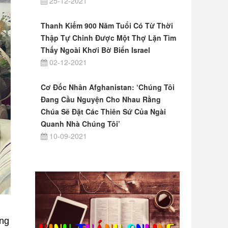
25-12-2021
Thanh Kiếm 900 Năm Tuổi Có Từ Thời
Thập Tự Chinh Được Một Thợ Lặn Tìm
Thấy Ngoài Khơi Bờ Biển Israel
02-12-2021
Cơ Đốc Nhân Afghanistan: ‘Chúng Tôi
Đang Cầu Nguyện Cho Nhau Rằng
Chúa Sẽ Đặt Các Thiên Sứ Của Ngài
Quanh Nhà Chúng Tôi’
10-09-2021
ặng