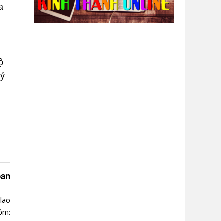
a
ộ
uý
ban
lão
ồm: