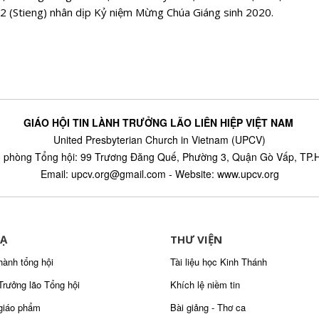
2 (Stieng) nhân dịp Kỷ niệm Mừng Chúa Giáng sinh 2020.
GIÁO HỘI TIN LÀNH TRƯỞNG LÃO LIÊN HIỆP VIỆT NAM
United Presbyterian Church in Vietnam (UPCV)
 phòng Tổng hội: 99 Trương Đăng Quế, Phường 3, Quận Gò Vấp, TP
Email: upcv.org@gmail.com - Website: www.upcv.org
Ạ
THƯ VIỆN
hành tổng hội
Tài liệu học Kinh Thánh
Trưởng lão Tổng hội
Khích lệ niềm tin
giáo phẩm
Bài giảng - Thơ ca