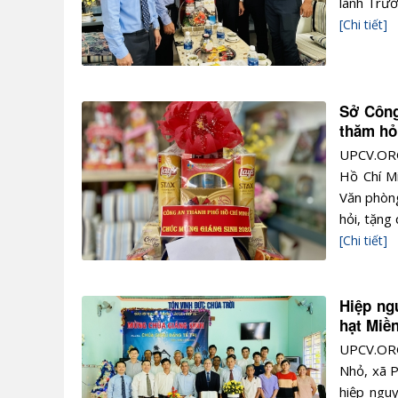
lành Trưở
[Chi tiết]
Sở Công
thăm hỏ
UPCV.ORG
Hồ Chí M
Văn phòng
hỏi, tặng
[Chi tiết]
Hiệp ng
hạt Miền
UPCV.ORG
Nhỏ, xã P
hiệp ngu