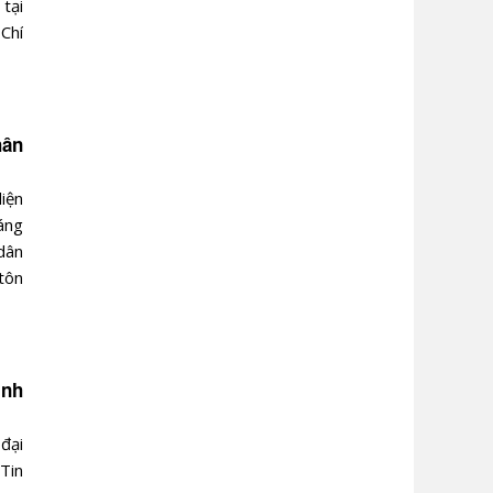
tại
Chí
hân
iện
áng
dân
tôn
inh
đại
Tin