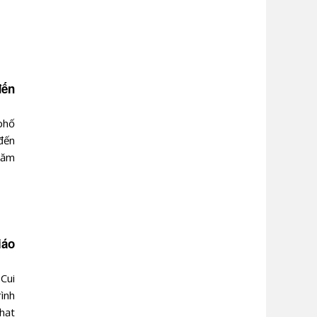
đến
phố
đến
hăm
iáo
Cui
ình
hạt