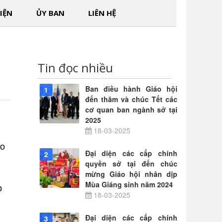
IỆN
ỦY BAN
LIÊN HỆ
Tin đọc nhiều
Ban điều hành Giáo hội
1
đến thăm và chúc Tết các
cơ quan ban ngành sở tại
2025
18-03-2025
ão
Đại diện các cấp chính
2
quyền sở tại đến chúc
mừng Giáo hội nhân dịp
Mùa Giáng sinh năm 2024
p
18-03-2025
Đại diện các cấp chính
3