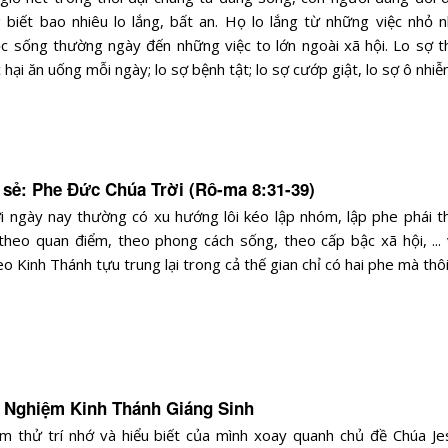
 biết bao nhiêu lo lắng, bất an. Họ lo lắng từ những việc nhỏ n
c sống thường ngày đến những việc to lớn ngoài xã hội. Lo sợ t
hại ăn uống mỗi ngày; lo sợ bệnh tật; lo sợ cướp giật, lo sợ ô nhiễm
a sẻ: Phe Đức Chúa Trời (Rô-ma 8:31-39)
 ngày nay thường có xu hướng lôi kéo lập nhóm, lập phe phái t
 theo quan điểm, theo phong cách sống, theo cấp bậc xã hội, ... 
o Kinh Thánh tựu trung lại trong cả thế gian chỉ có hai phe mà thôi
c Nghiệm Kinh Thánh Giáng Sinh
m thử trí nhớ và hiểu biết của mình xoay quanh chủ đề Chúa Je