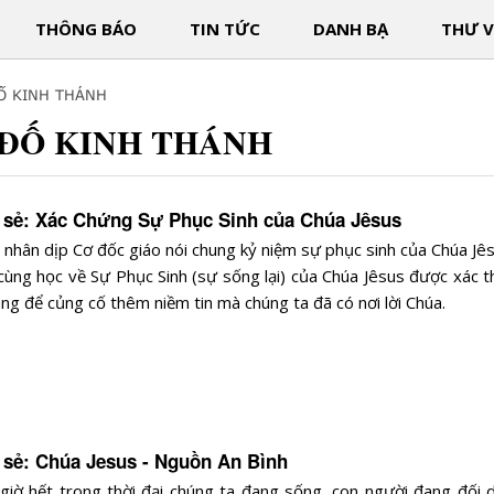
THÔNG BÁO
TIN TỨC
DANH BẠ
THƯ V
ĐỐ KINH THÁNH
- ĐỐ KINH THÁNH
a sẻ: Xác Chứng Sự Phục Sinh của Chúa Jêsus
nhân dịp Cơ đốc giáo nói chung kỷ niệm sự phục sinh của Chúa Jês
cùng học về Sự Phục Sinh (sự sống lại) của Chúa Jêsus được xác t
àng để củng cố thêm niềm tin mà chúng ta đã có nơi lời Chúa.
a sẻ: Chúa Jesus - Nguồn An Bình
iờ hết trong thời đại chúng ta đang sống, con người đang đối d