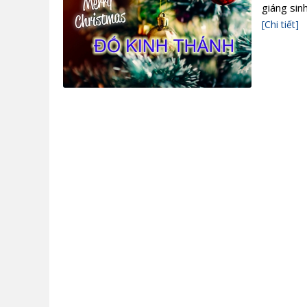
giáng sin
[Chi tiết]