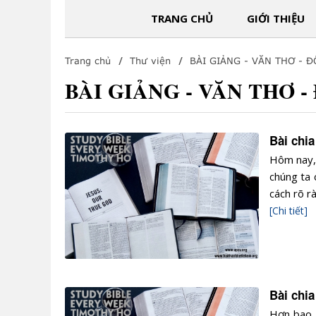
TRANG CHỦ
GIỚI THIỆU
Trang chủ
Thư viện
BÀI GIẢNG - VĂN THƠ - 
BÀI GIẢNG - VĂN THƠ 
Bài chi
Hôm nay, 
chúng ta 
cách rõ r
[Chi tiết]
Bài chi
Hơn bao g