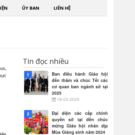
IỆN
ỦY BAN
LIÊN HỆ
Tin đọc nhiều
us,
Ban điều hành Giáo hội
1
hực
đến thăm và chúc Tết các
cơ quan ban ngành sở tại
2025
18-03-2025
Đại diện các cấp chính
2
quyền sở tại đến chúc
mừng Giáo hội nhân dịp
Mùa Giáng sinh năm 2024
iện