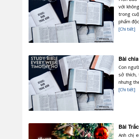
với không
trong cuộ
phẩm độc 
[Chi tiết]
Bài chi
Con người
sở thích,
nhưng the
[Chi tiết]
Bài Trắ
Anh chị e