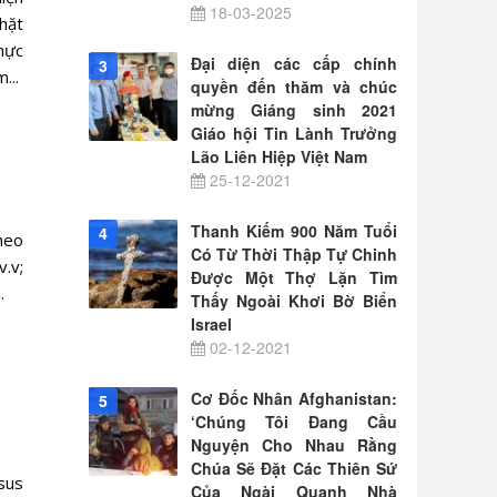
18-03-2025
hặt
hực
Đại diện các cấp chính
3
...
quyền đến thăm và chúc
mừng Giáng sinh 2021
Giáo hội Tin Lành Trưởng
Lão Liên Hiệp Việt Nam
25-12-2021
Thanh Kiếm 900 Năm Tuổi
4
heo
Có Từ Thời Thập Tự Chinh
v.v;
Được Một Thợ Lặn Tìm
.
Thấy Ngoài Khơi Bờ Biển
Israel
02-12-2021
Cơ Đốc Nhân Afghanistan:
5
‘Chúng Tôi Đang Cầu
Nguyện Cho Nhau Rằng
Chúa Sẽ Đặt Các Thiên Sứ
sus
Của Ngài Quanh Nhà