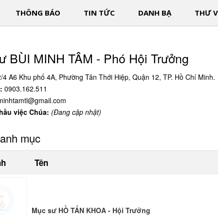
THÔNG BÁO
TIN TỨC
DANH BẠ
THƯ V
ư BÙI MINH TÂM - Phó Hội Trưởng
/4 A6 Khu phố 4A, Phường Tân Thới Hiệp, Quận 12, TP. Hồ Chí Minh.
:
0903.162.511
minhtamtl@gmail.com
 hầu việc Chúa:
(Đang cập nhật)
danh mục
nh
Tên
Mục sư HỒ TẤN KHOA - Hội Trưởng