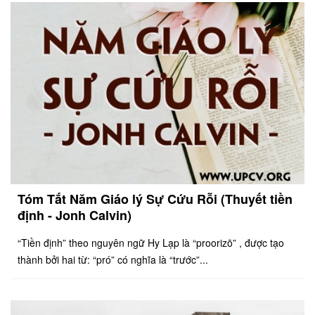
Tóm Tắt Năm Giáo lý Sự Cứu Rỗi (Thuyết tiền
định - Jonh Calvin)
“Tiền định” theo nguyên ngữ Hy Lạp là “proorizō” , được tạo
thành bởi hai từ: “pró” có nghĩa là “trước”...