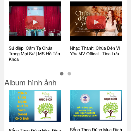
Sứ điệp: Cảm Tạ Chúa
Nhạc Thánh: Chúa Đến Vì
Trong Mọi Sự | MS Hồ Tấn
Yêu MV Offical - Tina Lưu
Khoa
Album hình ảnh
Sống Theo Đúng Mục Đích
Sống Theo Đúng Mục Đích