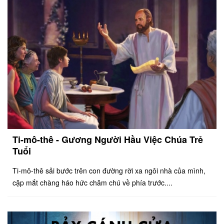
Ti-mô-thê - Gương Người Hầu Việc Chúa Trẻ
Tuổi
Ti-mô-thê sải bước trên con đường rời xa ngôi nhà của mình,
cặp mắt chàng háo hức chăm chú về phía trước....